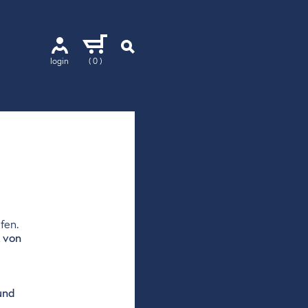
login
( 0 )
fen.
 von
und