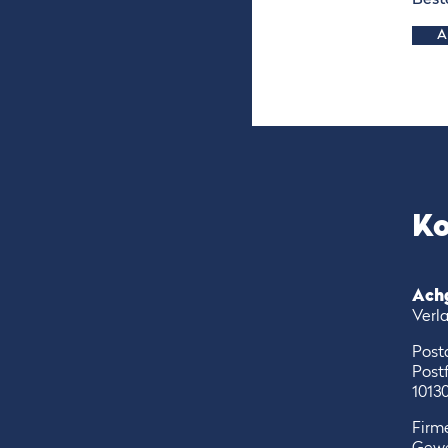
Best
A
Ko
Ach
Verl
Post
Post
10130
Firme