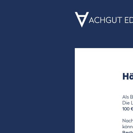
Hä
Als 
Die 
100 
Nach
könn