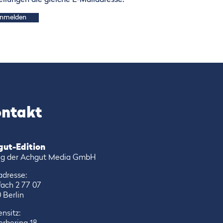
ellungen die gleiche E-Mailadresse.
nmelden
ntakt
gut-Edition
ag der Achgut Media GmbH
adresse:
fach 2 77 07
 Berlin
nsitz: